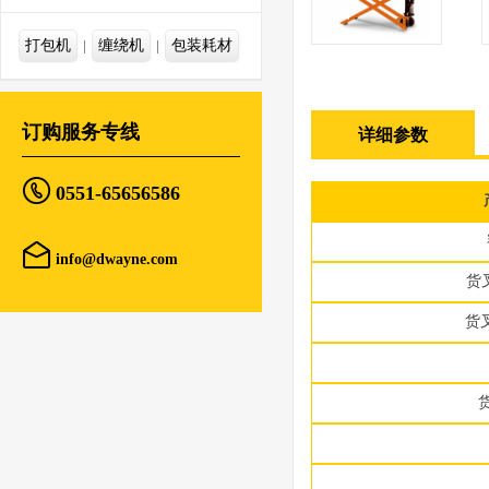
打包机
缠绕机
包装耗材
订购服务专线
详细参数

0551-65656586

info@dwayne.com
货
货