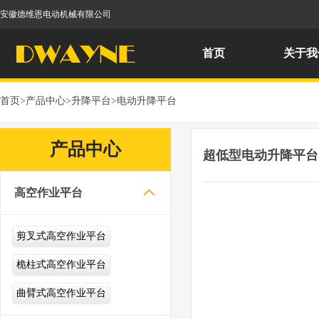
安徽德维恩电动机械有限公司
首页
关于我
首页
>
产品中心
>
升降平台
>
电动升降平台
产品中心
超低型电动升降平台50

高空作业平台
剪叉式高空作业平台
桅柱式高空作业平台
曲臂式高空作业平台