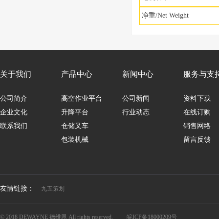
净重
/Net Weight
关于我们
产品中心
新闻中心
服务与支
公司简介
高空作业平台
公司新闻
资料下载
企业文化
升降平台
行业动态
在线订购
联系我们
仓储叉车
销售网络
包装机械
留言反馈
友情链接：
九五策划
© 2018 DEWAYNE 德维恩 All rights reserved.
皖ICP备18000209号