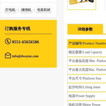
打包机
缠绕机
包装耗材
订购服务专线
详细参数

0551-65656586
产品编号
/Product Numbe
额定载重
/Load Capacity

info@dwayne.com
平台最低高度
/Min. Platfo
平台最大高度
Max. Platfo
平台尺寸
/Platform Size
起升时间
/Lifting times
电源
/Power Supply
电机功率
/Motor Power