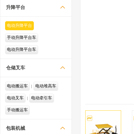

升降平台
电动升降平台
手动升降平台车
电动升降平台车

仓储叉车
电动搬运车
电动堆高车
电动叉车
电动牵引车
手动搬运车

包装机械