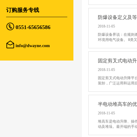
接头密封不良渗漏油现象
的圆唇缘，不只冲突小
订购服务专线
层厚度上构成有扩展活
防爆设备定义及等

0551-65656586
2018-11-05
防爆设备界说：在规则条
环境用电气设备。 Ⅱ类又

但并不表明该设备性能
info@dwayne.com
最高温度。最高外表温度
表温度应低于100℃。 温
固定剪叉式电动升
2018-11-05
固定剪叉式电动升降平
装卸，广泛运用和运用
的保修期，但延迟了进
电压是否过低，调整它。
跌速度不平衡，调理掉
半电动堆高车的优
2018-11-05
堆高车是电动升降、操
动及堆垛。最开端的手动
分，那么升高到1.5米