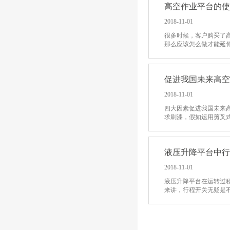
高空作业平台的使
2018-11-01
很多时候，客户购买了
那么应该怎么做才能延
否有松动；高空作业平
有必定的磨合期的，经
量，这些都是需求在磨
促进我国未来高空
2018-11-01
四大因素促进我国未来高
求刷漆，假如运用剪叉式
业效率的商场环境下，
也促进了租借公司的开
系列作业也将同步开展，
液压升降平台中行
2018-11-01
液压升降平台在运转过
来讲，行程开关无疑是
位状况的检测，用于操
时，接触行程开关，使
行程开关，开关的牵动