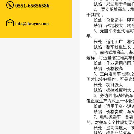

缺陷：只适用于单面
0551-65656586
2、 宽支腿堆高车，堆
于其内)，
长处：价格适中，即

info@dwayne.com
缺陷：占地较大，转
3、无腿平衡重式堆
平。
长处：适用面广，相似
缺陷：整车过重过长
4、前移式堆高车，基
这样，可适量缩短堆高车
长处：作业运用范围
缺陷：价格较高
5、三向堆高车 也称
间才比较好操作，可是这
长处：功能强大
缺陷：操控难度稍大
6、旁边面电动堆高
但正规生产方式是一体化
长处：适用于窄小通
缺陷：价格贵重，车
7、电动拣选车，首要
的。对整车安全性规划要
长处：提高高度大、
缺陷：操作比较复杂