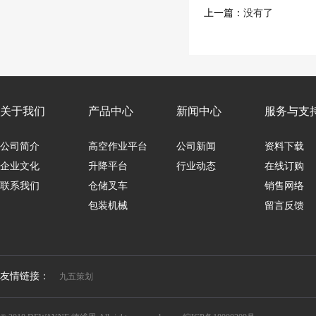
上一篇：
没有了
关于我们
产品中心
新闻中心
服务与支
公司简介
高空作业平台
公司新闻
资料下载
企业文化
升降平台
行业动态
在线订购
联系我们
仓储叉车
销售网络
包装机械
留言反馈
友情链接：
九五策划