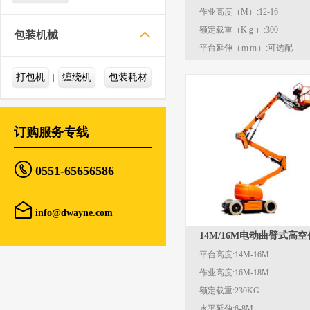
作业高度（M）:12-16
额定载重（Kｇ）:300

包装机械
平台延伸（ｍｍ）:可选配
打包机
缠绕机
包装耗材
订购服务专线

0551-65656586

info@dwayne.com
平台高度:14M-16M
作业高度:16M-18M
额定载重:230KG
水平延伸:6-8M